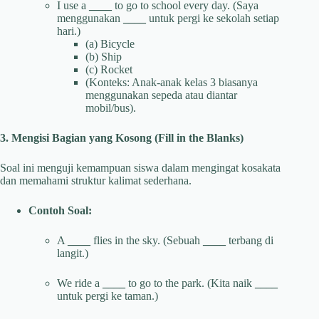
I use a
____
to go to school every day. (Saya
menggunakan
____
untuk pergi ke sekolah setiap
hari.)
(a) Bicycle
(b) Ship
(c) Rocket
(Konteks: Anak-anak kelas 3 biasanya
menggunakan sepeda atau diantar
mobil/bus).
3. Mengisi Bagian yang Kosong (Fill in the Blanks)
Soal ini menguji kemampuan siswa dalam mengingat kosakata
dan memahami struktur kalimat sederhana.
Contoh Soal:
A
____
flies in the sky. (Sebuah
____
terbang di
langit.)
We ride a
____
to go to the park. (Kita naik
____
untuk pergi ke taman.)