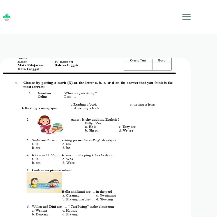
Skip
to
content