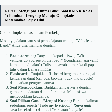
READ
Mengupas Tuntas Buku Soal KMNR Kelas
1: Panduan Lengkap Menuju Olimpiade
Matematika Sejak Dini
Contoh Implementasi dalam Pembelajaran
Misalnya, dalam satu sesi pembelajaran tentang "Vehicles on
Land," Anda bisa memulai dengan:
Brainstorming:
Tanyakan kepada siswa, "What
vehicles do you see on the road?" (Kendaraan apa yang
kamu lihat di jalan?) Tuliskan jawaban mereka di papan
tulis dalam Bahasa Inggris.
Flashcards:
Tunjukkan flashcard bergambar berbagai
kendaraan darat (car, bus, bicycle, truck, motorcycle)
dan ajarkan pengucapannya.
Soal Mencocokkan:
Bagikan lembar kerja dengan
gambar kendaraan dan daftar nama. Minta siswa
mencocokkan keduanya.
Soal Pilihan Ganda/Mengisi Kosong:
Berikan kalimat
sederhana seperti "I ride my
to school." (Saya naik
saya ke sekolah.) dan opsi "car" atau "bicycle".