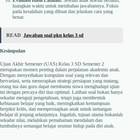
Evaluasi Hasil Latihan:
Setelah anak selesai berlatih,
luangkan waktu untuk membahas jawabannya. Fokus
pada kesalahan yang dibuat dan jelaskan cara yang
benar.
READ
Jawaban soal pkn kelas 3 sd
Kesimpulan
Ujian Akhir Semester (UAS) Kelas 3 SD Semester 2
merupakan momen penting dalam perjalanan akademis anak.
Dengan menyediakan kumpulan soal yang relevan dan
bervariasi, serta menerapkan strategi persiapan yang matang,
orang tua dan guru dapat membantu siswa menghadapi ujian
ini dengan percaya diri dan optimal. Latihan soal bukan hanya
sekadar menguji pengetahuan, tetapi juga membentuk
kebiasaan belajar yang baik, meningkatkan kemampuan
berpikir kritis, dan mempersiapkan anak untuk tantangan
belajar di jenjang selanjutnya. Ingatlah, tujuan utama bukanlah
sekadar nilai, melainkan pemahaman mendalam dan
tumbuhnya semangat belajar seumur hidup pada diri anak.