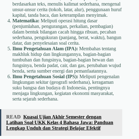
berdasarkan teks, menulis kalimat sederhana, mengenal
unsur-unsur cerita (tokoh, latar, alur), penggunaan huruf
kapital, tanda baca, dan keterampilan menyimak.
Matematika:
Meliputi operasi hitung dasar
(penjumlahan, pengurangan, perkalian, pembagian)
dalam bentuk bilangan cacah hingga ribuan, pecahan
sederhana, pengukuran (panjang, berat, waktu), bangun
datar, dan penyelesaian soal cerita.
Ilmu Pengetahuan Alam (IPA):
Membahas tentang
makhluk hidup dan lingkungannya, bagian-bagian
tumbuhan dan fungsinya, bagian-bagian hewan dan
fungsinya, benda padat, cair, dan gas, perubahan wujud
benda, serta sumber energi dan pemanfaatannya.
Ilmu Pengetahuan Sosial (IPS):
Meliputi pengenalan
lingkungan sekitar (geografi sederhana), keragaman
suku bangsa dan budaya di Indonesia, pentingnya
menjaga lingkungan, kegiatan ekonomi masyarakat,
serta sejarah sederhana.
READ
Kuasai Ujian Akhir Semester dengan
Latihan Soal UKK Kelas 4 Bahasa Jawa: Panduan
Lengkap Unduh dan Strategi Belajar Efektif