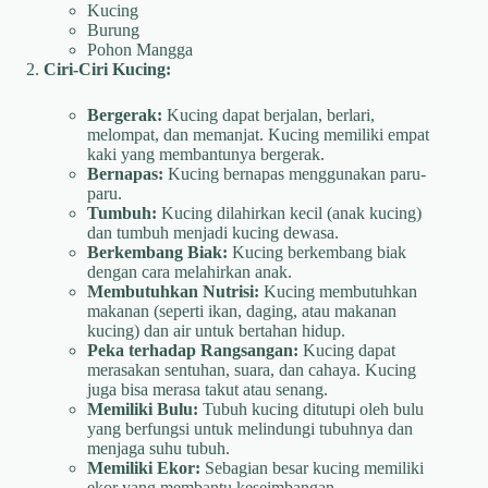
Kucing
Burung
Pohon Mangga
Ciri-Ciri Kucing:
Bergerak:
Kucing dapat berjalan, berlari,
melompat, dan memanjat. Kucing memiliki empat
kaki yang membantunya bergerak.
Bernapas:
Kucing bernapas menggunakan paru-
paru.
Tumbuh:
Kucing dilahirkan kecil (anak kucing)
dan tumbuh menjadi kucing dewasa.
Berkembang Biak:
Kucing berkembang biak
dengan cara melahirkan anak.
Membutuhkan Nutrisi:
Kucing membutuhkan
makanan (seperti ikan, daging, atau makanan
kucing) dan air untuk bertahan hidup.
Peka terhadap Rangsangan:
Kucing dapat
merasakan sentuhan, suara, dan cahaya. Kucing
juga bisa merasa takut atau senang.
Memiliki Bulu:
Tubuh kucing ditutupi oleh bulu
yang berfungsi untuk melindungi tubuhnya dan
menjaga suhu tubuh.
Memiliki Ekor:
Sebagian besar kucing memiliki
ekor yang membantu keseimbangan.