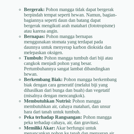
Bergerak:
Pohon mangga tidak dapat bergerak
berpindah tempat seperti hewan. Namun, bagian-
bagiannya seperti daun dan batang dapat
bergerak mengikuti arah matahari (fototropisme)
atau karena angin.
Bernapas:
Pohon mangga bernapas
menggunakan stomata yang terdapat pada
daunnya untuk menyerap karbon dioksida dan
melepaskan oksigen.
Tumbuh:
Pohon mangga tumbuh dari biji atau
cangkok menjadi pohon yang besar.
Pertumbuhannya sangat lambat dibandingkan
hewan.
Berkembang Biak:
Pohon mangga berkembang
biak dengan cara generatif (melalui biji yang
dihasilkan dari bunga dan buah) dan vegetatif
(misalnya dengan mencangkok).
Membutuhkan Nutrisi:
Pohon mangga
membutuhkan air, cahaya matahari, dan unsur
hara dari tanah untuk tumbuh.
Peka terhadap Rangsangan:
Pohon mangga
peka terhadap cahaya, air, dan gravitasi.
Memiliki Akar:
Akar berfungsi untuk
menancapkan pohon ke tanah dan menyerap air