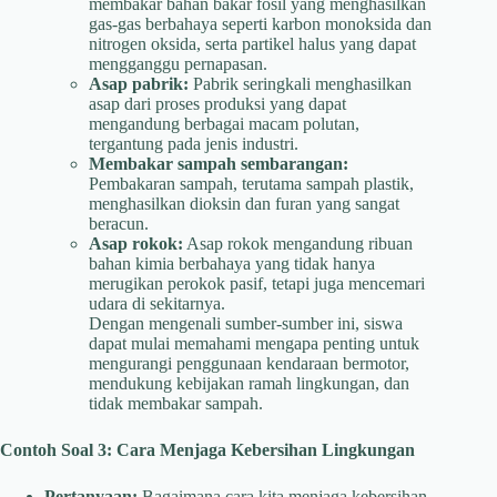
membakar bahan bakar fosil yang menghasilkan
gas-gas berbahaya seperti karbon monoksida dan
nitrogen oksida, serta partikel halus yang dapat
mengganggu pernapasan.
Asap pabrik:
Pabrik seringkali menghasilkan
asap dari proses produksi yang dapat
mengandung berbagai macam polutan,
tergantung pada jenis industri.
Membakar sampah sembarangan:
Pembakaran sampah, terutama sampah plastik,
menghasilkan dioksin dan furan yang sangat
beracun.
Asap rokok:
Asap rokok mengandung ribuan
bahan kimia berbahaya yang tidak hanya
merugikan perokok pasif, tetapi juga mencemari
udara di sekitarnya.
Dengan mengenali sumber-sumber ini, siswa
dapat mulai memahami mengapa penting untuk
mengurangi penggunaan kendaraan bermotor,
mendukung kebijakan ramah lingkungan, dan
tidak membakar sampah.
Contoh Soal 3: Cara Menjaga Kebersihan Lingkungan
Pertanyaan:
Bagaimana cara kita menjaga kebersihan