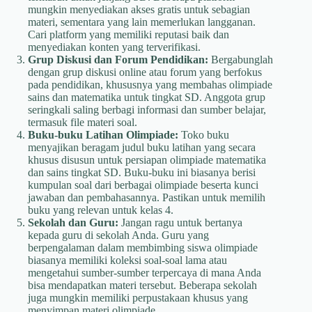
mungkin menyediakan akses gratis untuk sebagian
materi, sementara yang lain memerlukan langganan.
Cari platform yang memiliki reputasi baik dan
menyediakan konten yang terverifikasi.
Grup Diskusi dan Forum Pendidikan:
Bergabunglah
dengan grup diskusi online atau forum yang berfokus
pada pendidikan, khususnya yang membahas olimpiade
sains dan matematika untuk tingkat SD. Anggota grup
seringkali saling berbagi informasi dan sumber belajar,
termasuk file materi soal.
Buku-buku Latihan Olimpiade:
Toko buku
menyajikan beragam judul buku latihan yang secara
khusus disusun untuk persiapan olimpiade matematika
dan sains tingkat SD. Buku-buku ini biasanya berisi
kumpulan soal dari berbagai olimpiade beserta kunci
jawaban dan pembahasannya. Pastikan untuk memilih
buku yang relevan untuk kelas 4.
Sekolah dan Guru:
Jangan ragu untuk bertanya
kepada guru di sekolah Anda. Guru yang
berpengalaman dalam membimbing siswa olimpiade
biasanya memiliki koleksi soal-soal lama atau
mengetahui sumber-sumber terpercaya di mana Anda
bisa mendapatkan materi tersebut. Beberapa sekolah
juga mungkin memiliki perpustakaan khusus yang
menyimpan materi olimpiade.