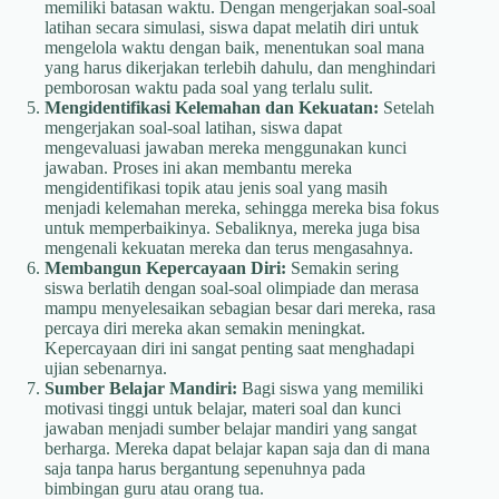
memiliki batasan waktu. Dengan mengerjakan soal-soal
latihan secara simulasi, siswa dapat melatih diri untuk
mengelola waktu dengan baik, menentukan soal mana
yang harus dikerjakan terlebih dahulu, dan menghindari
pemborosan waktu pada soal yang terlalu sulit.
Mengidentifikasi Kelemahan dan Kekuatan:
Setelah
mengerjakan soal-soal latihan, siswa dapat
mengevaluasi jawaban mereka menggunakan kunci
jawaban. Proses ini akan membantu mereka
mengidentifikasi topik atau jenis soal yang masih
menjadi kelemahan mereka, sehingga mereka bisa fokus
untuk memperbaikinya. Sebaliknya, mereka juga bisa
mengenali kekuatan mereka dan terus mengasahnya.
Membangun Kepercayaan Diri:
Semakin sering
siswa berlatih dengan soal-soal olimpiade dan merasa
mampu menyelesaikan sebagian besar dari mereka, rasa
percaya diri mereka akan semakin meningkat.
Kepercayaan diri ini sangat penting saat menghadapi
ujian sebenarnya.
Sumber Belajar Mandiri:
Bagi siswa yang memiliki
motivasi tinggi untuk belajar, materi soal dan kunci
jawaban menjadi sumber belajar mandiri yang sangat
berharga. Mereka dapat belajar kapan saja dan di mana
saja tanpa harus bergantung sepenuhnya pada
bimbingan guru atau orang tua.