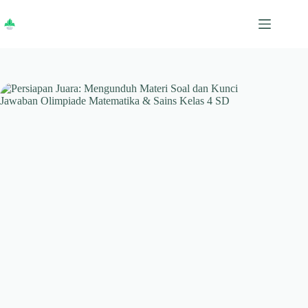
Skip
to
content