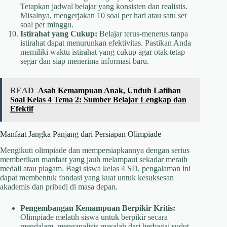
Tetapkan jadwal belajar yang konsisten dan realistis.
Misalnya, mengerjakan 10 soal per hari atau satu set
soal per minggu.
Istirahat yang Cukup:
Belajar terus-menerus tanpa
istirahat dapat menurunkan efektivitas. Pastikan Anda
memiliki waktu istirahat yang cukup agar otak tetap
segar dan siap menerima informasi baru.
READ
Asah Kemampuan Anak, Unduh Latihan
Soal Kelas 4 Tema 2: Sumber Belajar Lengkap dan
Efektif
Manfaat Jangka Panjang dari Persiapan Olimpiade
Mengikuti olimpiade dan mempersiapkannya dengan serius
memberikan manfaat yang jauh melampaui sekadar meraih
medali atau piagam. Bagi siswa kelas 4 SD, pengalaman ini
dapat membentuk fondasi yang kuat untuk kesuksesan
akademis dan pribadi di masa depan.
Pengembangan Kemampuan Berpikir Kritis:
Olimpiade melatih siswa untuk berpikir secara
mendalam, menganalisis masalah dari berbagai sudut