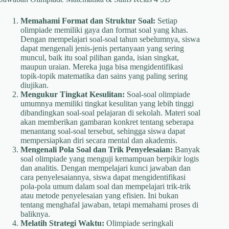
Memahami Format dan Struktur Soal:
Setiap
olimpiade memiliki gaya dan format soal yang khas.
Dengan mempelajari soal-soal tahun sebelumnya, siswa
dapat mengenali jenis-jenis pertanyaan yang sering
muncul, baik itu soal pilihan ganda, isian singkat,
maupun uraian. Mereka juga bisa mengidentifikasi
topik-topik matematika dan sains yang paling sering
diujikan.
Mengukur Tingkat Kesulitan:
Soal-soal olimpiade
umumnya memiliki tingkat kesulitan yang lebih tinggi
dibandingkan soal-soal pelajaran di sekolah. Materi soal
akan memberikan gambaran konkret tentang seberapa
menantang soal-soal tersebut, sehingga siswa dapat
mempersiapkan diri secara mental dan akademis.
Mengenali Pola Soal dan Trik Penyelesaian:
Banyak
soal olimpiade yang menguji kemampuan berpikir logis
dan analitis. Dengan mempelajari kunci jawaban dan
cara penyelesaiannya, siswa dapat mengidentifikasi
pola-pola umum dalam soal dan mempelajari trik-trik
atau metode penyelesaian yang efisien. Ini bukan
tentang menghafal jawaban, tetapi memahami proses di
baliknya.
Melatih Strategi Waktu:
Olimpiade seringkali