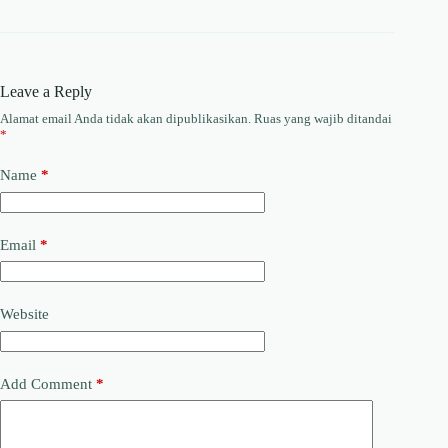
Leave a Reply
Alamat email Anda tidak akan dipublikasikan.
Ruas yang wajib ditandai
*
Name
*
Email
*
Website
Add Comment
*