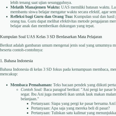
lebih tenang saat ujian sesungguhnya.
Melatih Manajemen Waktu:
UAS memiliki batasan waktu. Lati
membantu siswa belajar mengatur waktu secara efektif, agar sem
Refleksi bagi Guru dan Orang Tua:
Kumpulan soal dan hasil p
orang tua. Guru dapat melihat efektivitas metode pengajaran m
belajar anak dan memberikan dukungan yang tepat.
Kumpulan Soal UAS Kelas 3 SD Berdasarkan Mata Pelajaran
Berikut adalah gambaran umum mengenai jenis soal yang umumnya mun
beserta contoh-contohnya:
1. Bahasa Indonesia
Bahasa Indonesia di kelas 3 SD fokus pada kemampuan membaca, menu
mencakup:
Membaca Pemahaman:
Teks bacaan pendek yang diikuti pertany
Contoh Soal:
Baca paragraf berikut: "Ani pergi ke pasar
segar. Ibu Ani juga membeli ikan untuk lauk makan mal
belanjaan."
Pertanyaan: Siapa yang pergi ke pasar bersama Ani
Pertanyaan: Apa saja yang mereka beli di pasar?
Pertanyaan: Tuliskan satu kalimat yang menunjukka