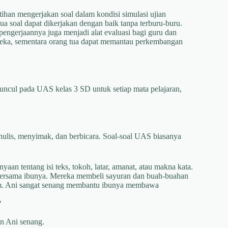
han mengerjakan soal dalam kondisi simulasi ujian
ua soal dapat dikerjakan dengan baik tanpa terburu-buru.
engerjaannya juga menjadi alat evaluasi bagi guru dan
ereka, sementara orang tua dapat memantau perkembangan
cul pada UAS kelas 3 SD untuk setiap mata pelajaran,
lis, menyimak, dan berbicara. Soal-soal UAS biasanya
aan tentang isi teks, tokoh, latar, amanat, atau makna kata.
 bersama ibunya. Mereka membeli sayuran dan buah-buahan
am. Ani sangat senang membantu ibunya membawa
?
n Ani senang.