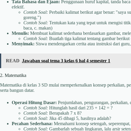
Tata Bahasa dan Ejaan:
Penggunaan huruf kapital, tanda baca (
efektif.
Contoh Soal:
Perbaiki kalimat berikut agar benar: "saya 
goreng.")
Contoh Soal:
Tentukan kata yang tepat untuk mengisi titik
baca, c. makan)
Menulis:
Membuat kalimat sederhana berdasarkan gambar, meleng
Contoh Soal:
Buatlah tiga kalimat tentang gambar beriku
Menyimak:
Siswa mendengarkan cerita atau instruksi dari guru,
READ
Jawaban soal tema 3 kelas 6 hal 4 semester 1
2. Matematika
Matematika di kelas 3 SD mulai memperkenalkan konsep perkalian, pe
serta bangun datar.
Operasi Hitung Dasar:
Penjumlahan, pengurangan, perkalian, d
Contoh Soal:
Hitunglah hasil dari 235 + 142 = ?
Contoh Soal:
Berapakah 7 x 8?
Contoh Soal:
Jika 45 dibagi 5, hasilnya adalah?
Pecahan Sederhana:
Memahami konsep setengah, seperempat, 
Contoh Soal:
Gambarlah sebuah lingkaran, lalu arsir sete