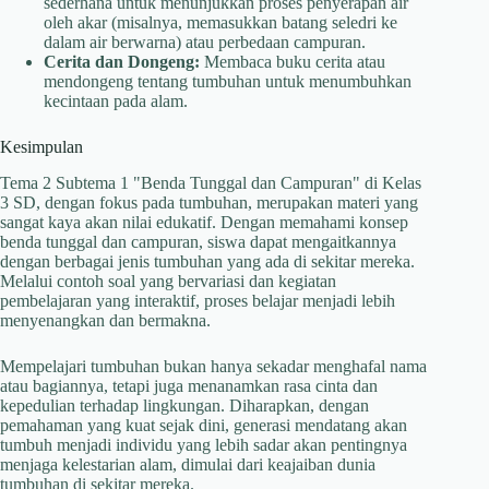
sederhana untuk menunjukkan proses penyerapan air
oleh akar (misalnya, memasukkan batang seledri ke
dalam air berwarna) atau perbedaan campuran.
Cerita dan Dongeng:
Membaca buku cerita atau
mendongeng tentang tumbuhan untuk menumbuhkan
kecintaan pada alam.
Kesimpulan
Tema 2 Subtema 1 "Benda Tunggal dan Campuran" di Kelas
3 SD, dengan fokus pada tumbuhan, merupakan materi yang
sangat kaya akan nilai edukatif. Dengan memahami konsep
benda tunggal dan campuran, siswa dapat mengaitkannya
dengan berbagai jenis tumbuhan yang ada di sekitar mereka.
Melalui contoh soal yang bervariasi dan kegiatan
pembelajaran yang interaktif, proses belajar menjadi lebih
menyenangkan dan bermakna.
Mempelajari tumbuhan bukan hanya sekadar menghafal nama
atau bagiannya, tetapi juga menanamkan rasa cinta dan
kepedulian terhadap lingkungan. Diharapkan, dengan
pemahaman yang kuat sejak dini, generasi mendatang akan
tumbuh menjadi individu yang lebih sadar akan pentingnya
menjaga kelestarian alam, dimulai dari keajaiban dunia
tumbuhan di sekitar mereka.