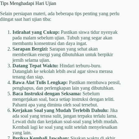
Tips Menghadapi Hari Ujian
Selain persiapan materi, ada beberapa tips penting yang perlu
diingat saat hari ujian tiba:
Istirahat yang Cukup:
Pastikan siswa tidur nyenyak
pada malam sebelum ujian. Tubuh yang segar akan
membantu konsentrasi dan daya ingat.
Sarapan Bergizi:
Sarapan yang sehat akan
memberikan energi yang dibutuhkan untuk berpikir
jernih selama ujian.
Datang Tepat Waktu:
Hindari terburu-buru.
Datanglah ke sekolah lebih awal agar siswa merasa
tenang dan siap.
Bawa Alat Tulis Lengkap:
Pastikan membawa pensil,
penghapus, dan perlengkapan lain yang dibutuhkan.
Baca Instruksi dengan Seksama:
Sebelum
mengerjakan soal, baca setiap instruksi dengan teliti.
Pahami apa yang diminta oleh soal tersebut.
Kerjakan Soal yang Mudah Terlebih Dahulu:
Jika
ada soal yang terasa sulit, jangan terpaku terlalu lama.
Lewati dulu dan kerjakan soal-soal yang lebih mudah.
Kembali lagi ke soal yang sulit setelah menyelesaikan
yang lain.
Periksa Kembali Jawaban:
Sisakan waktu di akhir