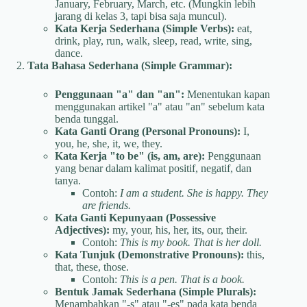
January, February, March, etc. (Mungkin lebih
jarang di kelas 3, tapi bisa saja muncul).
Kata Kerja Sederhana (Simple Verbs):
eat,
drink, play, run, walk, sleep, read, write, sing,
dance.
Tata Bahasa Sederhana (Simple Grammar):
Penggunaan "a" dan "an":
Menentukan kapan
menggunakan artikel "a" atau "an" sebelum kata
benda tunggal.
Kata Ganti Orang (Personal Pronouns):
I,
you, he, she, it, we, they.
Kata Kerja "to be" (is, am, are):
Penggunaan
yang benar dalam kalimat positif, negatif, dan
tanya.
Contoh:
I am a student. She is happy. They
are friends.
Kata Ganti Kepunyaan (Possessive
Adjectives):
my, your, his, her, its, our, their.
Contoh:
This is my book. That is her doll.
Kata Tunjuk (Demonstrative Pronouns):
this,
that, these, those.
Contoh:
This is a pen. That is a book.
Bentuk Jamak Sederhana (Simple Plurals):
Menambahkan "-s" atau "-es" pada kata benda