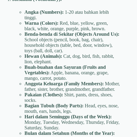
Angka (Numbers):
1-20 atau bahkan lebih
tinggi.
Warna (Colors):
Red, blue, yellow, green,
black, white, orange, purple, pink, brown.
Benda-benda di Sekitar (Objects Around Us):
School objects (pencil, book, bag, chair),
household objects (table, bed, door, window),
toys (ball, doll, car).
Hewan (Animals):
Cat, dog, bird, fish, rabbit,
lion, elephant.
Buah-buahan dan Sayuran (Fruits and
Vegetables):
Apple, banana, orange, grape,
mango, carrot, potato.
Anggota Keluarga (Family Members):
Mother,
father, sister, brother, grandmother, grandfather.
Pakaian (Clothes):
Shirt, pants, dress, shoes,
socks.
Bagian Tubuh (Body Parts):
Head, eyes, nose,
mouth, ears, hands, legs.
Hari dalam Seminggu (Days of the Week):
Monday, Tuesday, Wednesday, Thursday, Friday,
Saturday, Sunday.
Bulan dalam Setahun (Months of the Year):