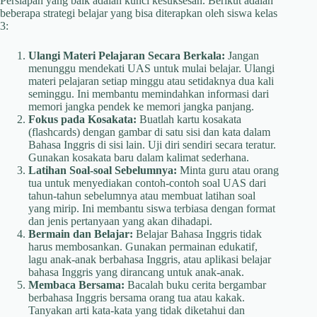
Persiapan yang baik adalah kunci kesuksesan. Berikut adalah
beberapa strategi belajar yang bisa diterapkan oleh siswa kelas
3:
Ulangi Materi Pelajaran Secara Berkala:
Jangan
menunggu mendekati UAS untuk mulai belajar. Ulangi
materi pelajaran setiap minggu atau setidaknya dua kali
seminggu. Ini membantu memindahkan informasi dari
memori jangka pendek ke memori jangka panjang.
Fokus pada Kosakata:
Buatlah kartu kosakata
(flashcards) dengan gambar di satu sisi dan kata dalam
Bahasa Inggris di sisi lain. Uji diri sendiri secara teratur.
Gunakan kosakata baru dalam kalimat sederhana.
Latihan Soal-soal Sebelumnya:
Minta guru atau orang
tua untuk menyediakan contoh-contoh soal UAS dari
tahun-tahun sebelumnya atau membuat latihan soal
yang mirip. Ini membantu siswa terbiasa dengan format
dan jenis pertanyaan yang akan dihadapi.
Bermain dan Belajar:
Belajar Bahasa Inggris tidak
harus membosankan. Gunakan permainan edukatif,
lagu anak-anak berbahasa Inggris, atau aplikasi belajar
bahasa Inggris yang dirancang untuk anak-anak.
Membaca Bersama:
Bacalah buku cerita bergambar
berbahasa Inggris bersama orang tua atau kakak.
Tanyakan arti kata-kata yang tidak diketahui dan