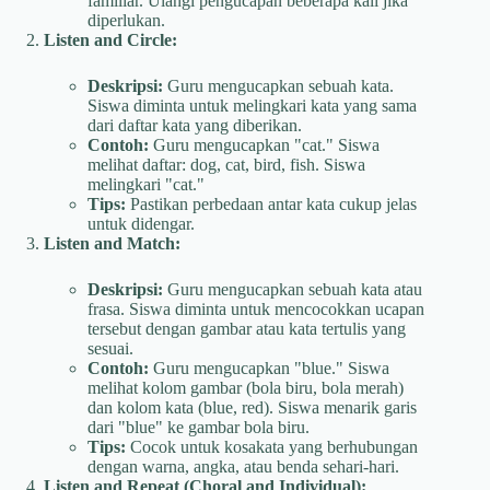
familiar. Ulangi pengucapan beberapa kali jika
diperlukan.
Listen and Circle:
Deskripsi:
Guru mengucapkan sebuah kata.
Siswa diminta untuk melingkari kata yang sama
dari daftar kata yang diberikan.
Contoh:
Guru mengucapkan "cat." Siswa
melihat daftar: dog, cat, bird, fish. Siswa
melingkari "cat."
Tips:
Pastikan perbedaan antar kata cukup jelas
untuk didengar.
Listen and Match:
Deskripsi:
Guru mengucapkan sebuah kata atau
frasa. Siswa diminta untuk mencocokkan ucapan
tersebut dengan gambar atau kata tertulis yang
sesuai.
Contoh:
Guru mengucapkan "blue." Siswa
melihat kolom gambar (bola biru, bola merah)
dan kolom kata (blue, red). Siswa menarik garis
dari "blue" ke gambar bola biru.
Tips:
Cocok untuk kosakata yang berhubungan
dengan warna, angka, atau benda sehari-hari.
Listen and Repeat (Choral and Individual):