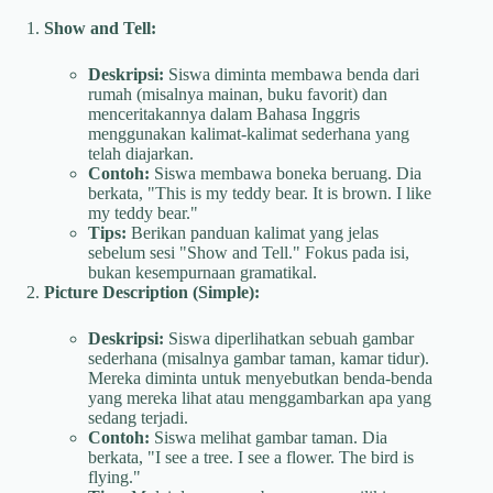
Show and Tell:
Deskripsi:
Siswa diminta membawa benda dari
rumah (misalnya mainan, buku favorit) dan
menceritakannya dalam Bahasa Inggris
menggunakan kalimat-kalimat sederhana yang
telah diajarkan.
Contoh:
Siswa membawa boneka beruang. Dia
berkata, "This is my teddy bear. It is brown. I like
my teddy bear."
Tips:
Berikan panduan kalimat yang jelas
sebelum sesi "Show and Tell." Fokus pada isi,
bukan kesempurnaan gramatikal.
Picture Description (Simple):
Deskripsi:
Siswa diperlihatkan sebuah gambar
sederhana (misalnya gambar taman, kamar tidur).
Mereka diminta untuk menyebutkan benda-benda
yang mereka lihat atau menggambarkan apa yang
sedang terjadi.
Contoh:
Siswa melihat gambar taman. Dia
berkata, "I see a tree. I see a flower. The bird is
flying."