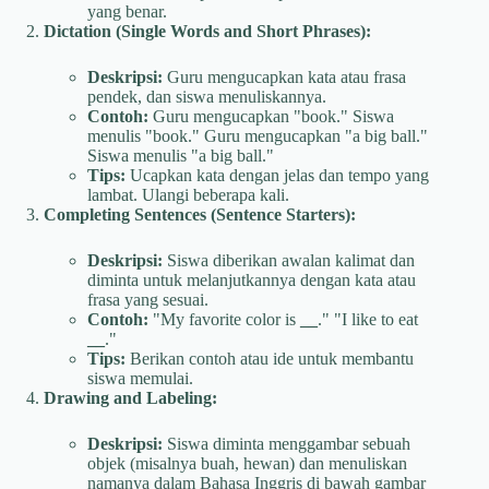
yang benar.
Dictation (Single Words and Short Phrases):
Deskripsi:
Guru mengucapkan kata atau frasa
pendek, dan siswa menuliskannya.
Contoh:
Guru mengucapkan "book." Siswa
menulis "book." Guru mengucapkan "a big ball."
Siswa menulis "a big ball."
Tips:
Ucapkan kata dengan jelas dan tempo yang
lambat. Ulangi beberapa kali.
Completing Sentences (Sentence Starters):
Deskripsi:
Siswa diberikan awalan kalimat dan
diminta untuk melanjutkannya dengan kata atau
frasa yang sesuai.
Contoh:
"My favorite color is
__
." "I like to eat
__
."
Tips:
Berikan contoh atau ide untuk membantu
siswa memulai.
Drawing and Labeling:
Deskripsi:
Siswa diminta menggambar sebuah
objek (misalnya buah, hewan) dan menuliskan
namanya dalam Bahasa Inggris di bawah gambar