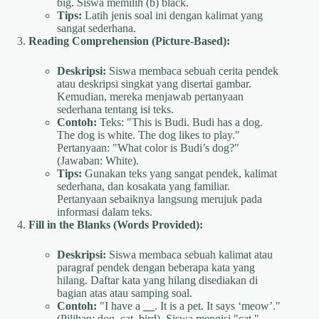
big. Siswa memilih (b) black.
Tips:
Latih jenis soal ini dengan kalimat yang
sangat sederhana.
Reading Comprehension (Picture-Based):
Deskripsi:
Siswa membaca sebuah cerita pendek
atau deskripsi singkat yang disertai gambar.
Kemudian, mereka menjawab pertanyaan
sederhana tentang isi teks.
Contoh:
Teks: "This is Budi. Budi has a dog.
The dog is white. The dog likes to play."
Pertanyaan: "What color is Budi’s dog?"
(Jawaban: White).
Tips:
Gunakan teks yang sangat pendek, kalimat
sederhana, dan kosakata yang familiar.
Pertanyaan sebaiknya langsung merujuk pada
informasi dalam teks.
Fill in the Blanks (Words Provided):
Deskripsi:
Siswa membaca sebuah kalimat atau
paragraf pendek dengan beberapa kata yang
hilang. Daftar kata yang hilang disediakan di
bagian atas atau samping soal.
Contoh:
"I have a
__
. It is a pet. It says ‘meow’."
(Pilihan: dog, cat, bird). Siswa mengisi "cat."