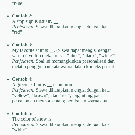
"blue".
Contoh 2:
A stop sign is usually
__
.
Penjelasan:
Siswa diharapkan mengisi dengan kata
"red".
Contoh 3:
My favorite shirt is
__
. (Siswa dapat mengisi dengan
warna favorit mereka, misal: "pink", "black", "white")
Penjelasan:
Soal ini memungkinkan personalisasi dan
melatih penggunaan kata warna dalam konteks pribadi.
Contoh 4:
A green leaf turns
__
in autumn.
Penjelasan:
Siswa diharapkan mengisi dengan kata
"yellow", "brown", atau "red", tergantung pada
pemahaman mereka tentang perubahan warna daun.
Contoh 5:
The color of snow is
__
.
Penjelasan:
Siswa diharapkan mengisi dengan kata
"white".