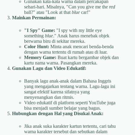
Gunakan kata-kata warna dalam percakapan
sehari-hari. Misalnya, "Can you give me the
red
ball?" atau "Look at that
blue
car!"
Mainkan Permainan:
"I Spy" Game:
"I spy with my little eye
something
blue
." Anak harus menebak objek
berwarna biru di sekitar mereka.
Color Hunt:
Minta anak mencari benda-benda
dengan warna tertentu di rumah atau di luar.
Memory Game:
Buat kartu bergambar objek dan
kartu nama warna. Pasangkan mereka.
Gunakan Lagu dan Video Edukatif:
Banyak lagu anak-anak dalam Bahasa Inggris
yang mengajarkan tentang warna. Lagu-lagu ini
sangat efektif karena sifatnya yang
menyenangkan dan ritmis.
Video edukatif di platform seperti YouTube juga
bisa menjadi sumber belajar yang bagus.
Hubungkan dengan Hal yang Disukai Anak:
Jika anak suka karakter kartun tertentu, cari tahu
warna karakter tersebut dan sebutkan dalam