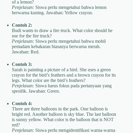
of a lemon?
Penjelasan:
Siswa perlu mengetahui bahwa lemon
berwarna kuning. Jawaban: Yellow crayon.
Contoh 2:
Budi wants to draw a fire truck. What color should he
use for the fire truck?
Penjelasan:
Siswa perlu mengetahui bahwa mobil
pemadam kebakaran biasanya berwarna merah.
Jawaban: Red.
Contoh 3:
Sarah is painting a picture of a bird. She uses a green
crayon for the bird’s feathers and a brown crayon for its
legs. What color are the bird’s feathers?
Penjelasan:
Siswa harus fokus pada pertanyaan yang
spesifik. Jawaban: Green.
Contoh 4:
There are three balloons in the park. One balloon is
bright red. Another balloon is sky blue. The last balloon
is sunny yellow. What color is the balloon that is NOT
red?
Penjelasan:
Siswa perlu mengidentifikasi warna-warna