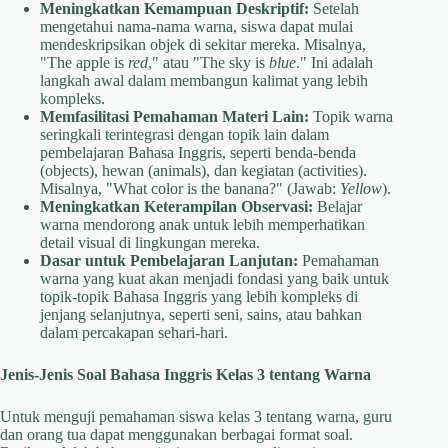
Meningkatkan Kemampuan Deskriptif:
Setelah
mengetahui nama-nama warna, siswa dapat mulai
mendeskripsikan objek di sekitar mereka. Misalnya,
"The apple is
red
," atau "The sky is
blue
." Ini adalah
langkah awal dalam membangun kalimat yang lebih
kompleks.
Memfasilitasi Pemahaman Materi Lain:
Topik warna
seringkali terintegrasi dengan topik lain dalam
pembelajaran Bahasa Inggris, seperti benda-benda
(objects), hewan (animals), dan kegiatan (activities).
Misalnya, "What color is the banana?" (Jawab:
Yellow
).
Meningkatkan Keterampilan Observasi:
Belajar
warna mendorong anak untuk lebih memperhatikan
detail visual di lingkungan mereka.
Dasar untuk Pembelajaran Lanjutan:
Pemahaman
warna yang kuat akan menjadi fondasi yang baik untuk
topik-topik Bahasa Inggris yang lebih kompleks di
jenjang selanjutnya, seperti seni, sains, atau bahkan
dalam percakapan sehari-hari.
Jenis-Jenis Soal Bahasa Inggris Kelas 3 tentang Warna
Untuk menguji pemahaman siswa kelas 3 tentang warna, guru
dan orang tua dapat menggunakan berbagai format soal.