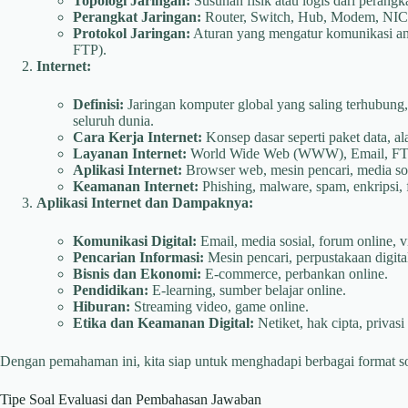
Topologi Jaringan:
Susunan fisik atau logis dari perangk
Perangkat Jaringan:
Router, Switch, Hub, Modem, NIC 
Protokol Jaringan:
Aturan yang mengatur komunikasi ant
FTP).
Internet:
Definisi:
Jaringan komputer global yang saling terhubung
seluruh dunia.
Cara Kerja Internet:
Konsep dasar seperti paket data, 
Layanan Internet:
World Wide Web (WWW), Email, FTP,
Aplikasi Internet:
Browser web, mesin pencari, media sos
Keamanan Internet:
Phishing, malware, spam, enkripsi, f
Aplikasi Internet dan Dampaknya:
Komunikasi Digital:
Email, media sosial, forum online, v
Pencarian Informasi:
Mesin pencari, perpustakaan digita
Bisnis dan Ekonomi:
E-commerce, perbankan online.
Pendidikan:
E-learning, sumber belajar online.
Hiburan:
Streaming video, game online.
Etika dan Keamanan Digital:
Netiket, hak cipta, privasi 
Dengan pemahaman ini, kita siap untuk menghadapi berbagai format so
Tipe Soal Evaluasi dan Pembahasan Jawaban