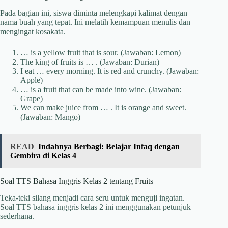
Pada bagian ini, siswa diminta melengkapi kalimat dengan
nama buah yang tepat. Ini melatih kemampuan menulis dan
mengingat kosakata.
… is a yellow fruit that is sour. (Jawaban: Lemon)
The king of fruits is … . (Jawaban: Durian)
I eat … every morning. It is red and crunchy. (Jawaban:
Apple)
… is a fruit that can be made into wine. (Jawaban:
Grape)
We can make juice from … . It is orange and sweet.
(Jawaban: Mango)
READ
Indahnya Berbagi: Belajar Infaq dengan
Gembira di Kelas 4
Soal TTS Bahasa Inggris Kelas 2 tentang Fruits
Teka-teki silang menjadi cara seru untuk menguji ingatan.
Soal TTS bahasa inggris kelas 2 ini menggunakan petunjuk
sederhana.