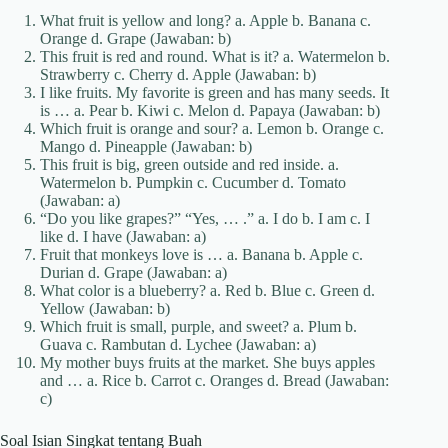
What fruit is yellow and long? a. Apple b. Banana c.
Orange d. Grape (Jawaban: b)
This fruit is red and round. What is it? a. Watermelon b.
Strawberry c. Cherry d. Apple (Jawaban: b)
I like fruits. My favorite is green and has many seeds. It
is … a. Pear b. Kiwi c. Melon d. Papaya (Jawaban: b)
Which fruit is orange and sour? a. Lemon b. Orange c.
Mango d. Pineapple (Jawaban: b)
This fruit is big, green outside and red inside. a.
Watermelon b. Pumpkin c. Cucumber d. Tomato
(Jawaban: a)
“Do you like grapes?” “Yes, … .” a. I do b. I am c. I
like d. I have (Jawaban: a)
Fruit that monkeys love is … a. Banana b. Apple c.
Durian d. Grape (Jawaban: a)
What color is a blueberry? a. Red b. Blue c. Green d.
Yellow (Jawaban: b)
Which fruit is small, purple, and sweet? a. Plum b.
Guava c. Rambutan d. Lychee (Jawaban: a)
My mother buys fruits at the market. She buys apples
and … a. Rice b. Carrot c. Oranges d. Bread (Jawaban:
c)
Soal Isian Singkat tentang Buah